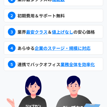
初期費用＆サポート無料
２
業界
最安クラス
＆
値上げなし
の安心価格
３
あらゆる
企業のステージ・規模に対応
４
連携でバックオフィス
業務全体を効率化
５